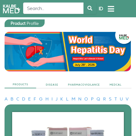
ID
Product
Profile
PRODUCTS
DISEASE
PHARMACOVIGILANCE
MEDCAL
A
B
C
D
E
F
G
H
I
J
K
L
M
N
O
P
Q
R
S
T
U
V