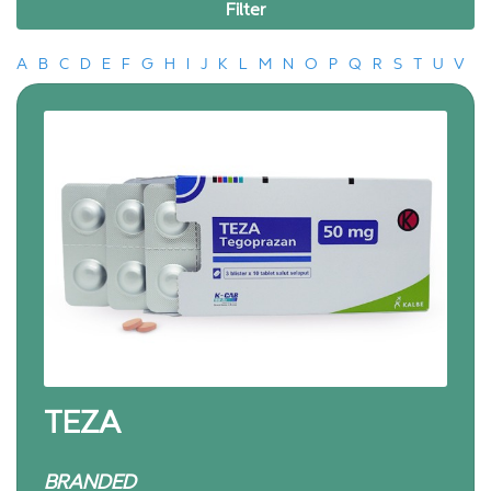
Filter
A
B
C
D
E
F
G
H
I
J
K
L
M
N
O
P
Q
R
S
T
U
V
TEZA
BRANDED