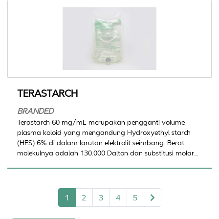
TERASTARCH
BRANDED
Terastarch 60 mg/mL merupakan pengganti volume
plasma koloid yang mengandung Hydroxyethyl starch
(HES) 6% di dalam larutan elektrolit seimbang. Berat
molekulnya adalah 130.000 Dalton dan substitusi molar
sebesar 0,42.
1
2
3
4
5