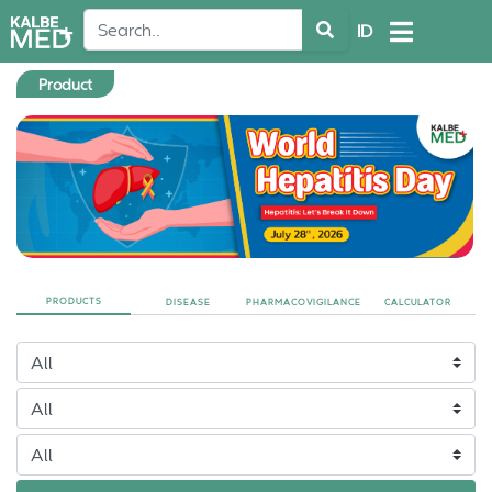
ID
Product
PRODUCTS
DISEASE
PHARMACOVIGILANCE
CALCULATOR