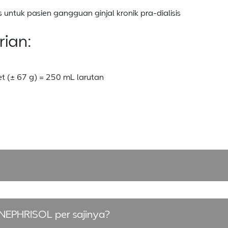
untuk pasien gangguan ginjal kronik pra-dialisis
ian:
t (± 67 g) = 250 mL larutan
i NEPHRISOL per sajinya?