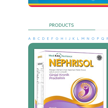
PRODUCTS
A
B
C
D
E
F
G
H
I
J
K
L
M
N
O
P
Q