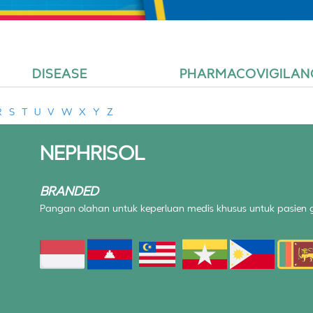
DISEASE
PHARMACOVIGILAN
R
S
T
U
V
W
X
Y
Z
NEPHRISOL
BRANDED
Pangan olahan untuk keperluan medis khusus untuk pasien ga