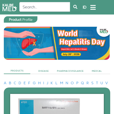
ID
Product
Profile
PRODUCTS
DISEASE
PHARMACOVIGILANCE
MEDCAL
A
B
C
D
E
F
G
H
I
J
K
L
M
N
O
P
Q
R
S
T
U
V