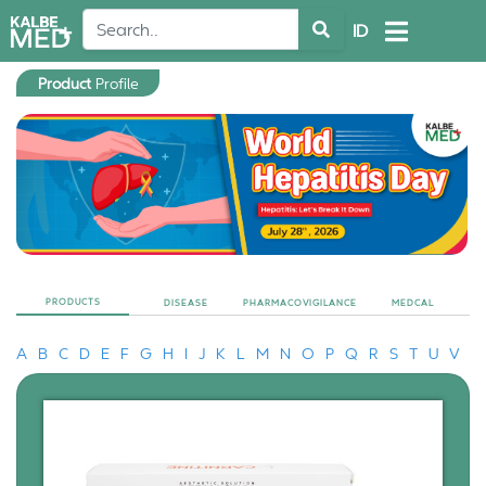
ID
Product
Profile
PRODUCTS
DISEASE
PHARMACOVIGILANCE
MEDCAL
A
B
C
D
E
F
G
H
I
J
K
L
M
N
O
P
Q
R
S
T
U
V