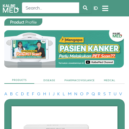
ID
Product
Profile
PRODUCTS
DISEASE
PHARMACOVIGILANCE
MEDCAL
A
B
C
D
E
F
G
H
I
J
K
L
M
N
O
P
Q
R
S
T
U
V