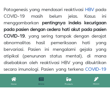
Patogenesis yang mendasari reaktivasi
HBV
pada
COVID-19 masih belum jelas. Kasus ini
menggambarkan
pentingnya indeks kecurigaan
pada pasien dengan cedera hati akut pada pasien
COVID-19
, yang sering tampak dengan derajat
abnormalitas hasil pemeriksaan hati yang
bervariasi. Pasien ini mengalami gejala yang
atipikal (penurunan status mental), di mana
disebabkan oleh reaktivasi HBV yang dibuktikan
secara imunologi. Pasien yang terkena
COVID-19
dengan gejala pencernaan mungkin
membutuhkan waktu yang lebih lama hingga
Home
Article
Products
MOOC
onset gejala muncul, sehingga diagnosis juga akan
terlambat karena gejala yang muncul juga tidak
spesifik.