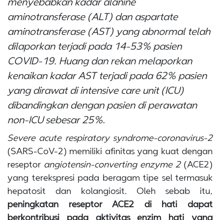
menyebabkan kadar
alanine
aminotransferase
(ALT) dan
aspartate
aminotransferase
(AST) yang abnormal telah
dilaporkan terjadi pada 14-53% pasien
COVID-19. Huang dan rekan melaporkan
kenaikan kadar AST terjadi pada 62% pasien
yang dirawat di
intensive care unit
(ICU)
dibandingkan dengan pasien di perawatan
non-ICU sebesar 25%.
Severe acute respiratory syndrome-coronavirus-2
(SARS-CoV-2) memiliki afinitas yang kuat dengan
reseptor
angiotensin-converting enzyme 2
(ACE2)
yang terekspresi pada beragam tipe sel termasuk
hepatosit dan kolangiosit. Oleh sebab itu,
peningkatan reseptor ACE2 di hati dapat
berkontribusi pada aktivitas enzim hati yang