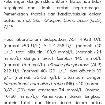
kekuningan dengan sklera ikterik. Batas hati tidak
terpalpasi dan tidak teraba hepatomegali.
Pemeriksaan thoraks dan kardiovaskular dalam
batas normal. Skor
Glasgow Coma Scale
(GCS)
7/15.
Hasil laboratorium didapatkan AST 4.933 U/L
(normal: <50 U/L), ALT 4.758 U/L (normal: <40
U/L), total bilirubin 183,9 mmol/L (normal: <21
mmol/L) dengan
direct bilirubin
145 mmol/L
(normal: <5 mmol/L),
alkaline phosphatase
(ALP)
212 U/L (normal: 40-129 U/L), dan
albumin
33
g/L (normal: 35-52 g/L). Ditambah dengan
international normalized ratio
(INR) >10 (normal:
0,82-1,20) dan
ammonia
74 mmol/L (normal:
16-60 mmol/L). Pemeriksaan darah lengkap,
protein total, dan kimia darah dalam batas