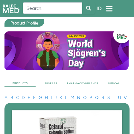
ID
Product
Profile
PRODUCTS
DISEASE
PHARMACOVIGILANCE
MEDCAL
A
B
C
D
E
F
G
H
I
J
K
L
M
N
O
P
Q
R
S
T
U
V