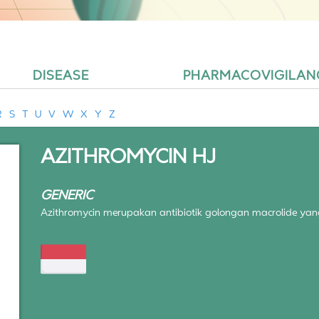
DISEASE
PHARMACOVIGILAN
R
S
T
U
V
W
X
Y
Z
AZITHROMYCIN HJ
GENERIC
Azithromycin merupakan antibiotik golongan macrolide yang