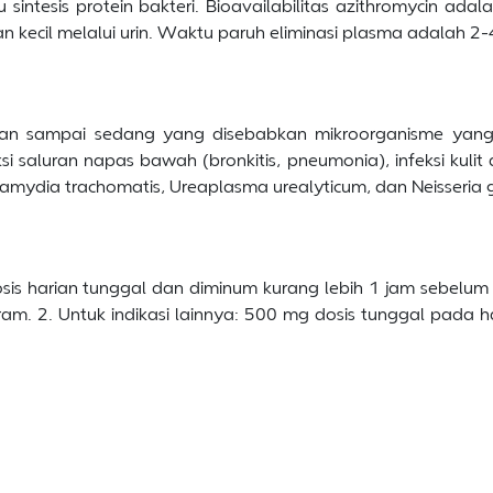
intesis protein bakteri. Bioavailabilitas azithromycin adal
 kecil melalui urin. Waktu paruh eliminasi plasma adalah 2-4
ngan sampai sedang yang disebabkan mikroorganisme yang s
nfeksi saluran napas bawah (bronkitis, pneumonia), infeksi kul
 Chlamydia trachomatis, Ureaplasma urealyticum, dan Neisseria
sis harian tunggal dan diminum kurang lebih 1 jam sebelum
ram. 2. Untuk indikasi lainnya: 500 mg dosis tunggal pada ha