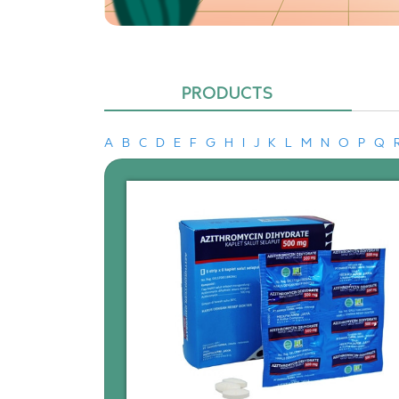
PRODUCTS
A
B
C
D
E
F
G
H
I
J
K
L
M
N
O
P
Q