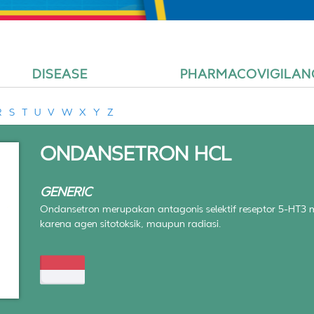
DISEASE
PHARMACOVIGILAN
R
S
T
U
V
W
X
Y
Z
ONDANSETRON HCL
GENERIC
Ondansetron merupakan antagonis selektif reseptor 5-HT3
karena agen sitotoksik, maupun radiasi.