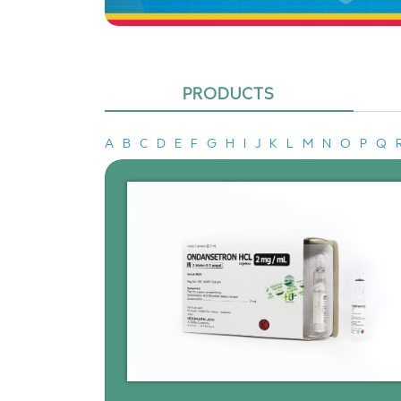
PRODUCTS
A
B
C
D
E
F
G
H
I
J
K
L
M
N
O
P
Q