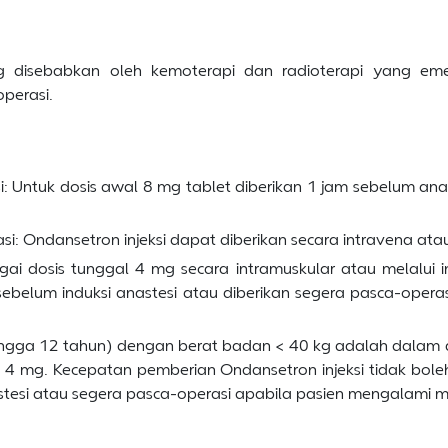
disebabkan oleh kemoterapi dan radioterapi yang eme
perasi.
Untuk dosis awal 8 mg tablet diberikan 1 jam sebelum anast
: Ondansetron injeksi dapat diberikan secara intravena ata
gai dosis tunggal 4 mg secara intramuskular atau melalui in
 sebelum induksi anastesi atau diberikan segera pasca-ope
 hingga 12 tahun) dengan berat badan < 40 kg adalah dala
l 4 mg. Kecepatan pemberian Ondansetron injeksi tidak boleh
nastesi atau segera pasca-operasi apabila pasien mengalami