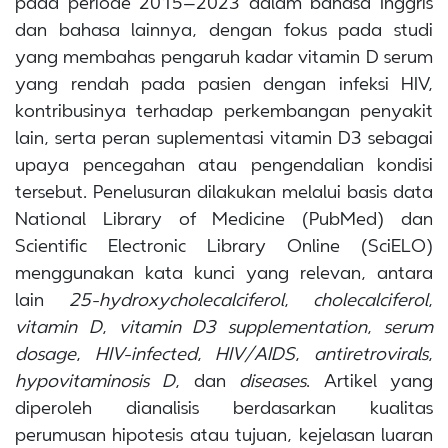
pada periode 2015–2023 dalam bahasa Inggris
dan bahasa lainnya, dengan fokus pada studi
yang membahas pengaruh kadar vitamin D serum
yang rendah pada pasien dengan infeksi HIV,
kontribusinya terhadap perkembangan penyakit
lain, serta peran suplementasi vitamin D3 sebagai
upaya pencegahan atau pengendalian kondisi
tersebut. Penelusuran dilakukan melalui basis data
National Library of Medicine (PubMed) dan
Scientific Electronic Library Online (SciELO)
menggunakan kata kunci yang relevan, antara
lain
25-hydroxycholecalciferol
,
cholecalciferol
,
vitamin D
,
vitamin D3 supplementation
,
serum
dosage
,
HIV-infected
,
HIV/AIDS
,
antiretrovirals
,
hypovitaminosis D
, dan
diseases
. Artikel yang
diperoleh dianalisis berdasarkan kualitas
perumusan hipotesis atau tujuan, kejelasan luaran