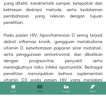
yang diteliti, karakteristik sampel, ketepatan dan
kekhasan deskripsi metode, serta kedalaman
pembahasan yang relevan dengan tujuan
penelitian.
Pada pasien HIV, hipovitaminosis D sering terjadi
akibat inflamasi kronik, gangguan metabolisme
vitamin D, keterbatasan paparan sinar matahari,
serta penggunaan antiretroviral, dan dikaitkan
dengan progresivitas penyakit serta
meningkatnya risiko infeksi oportunistik. Berbagai
penelitian menunjukkan bahwa suplementasi
vitamin D3 pada pasien HIV yang menjalani
terapi ARV dapat memberikan manfaat
imunologis dan metabolik, termasuk peningkatan
Home
Article
Products
MOOC
jumlah sel T CD4+, perbaikan kesehatan tulang,
serta penurunan proses inflamasi, meskipun