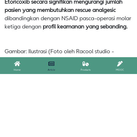
Etoricoxib secara signifikan mengurangi jumlah
pasien yang membutuhkan rescue analgesic
dibandingkan dengan NSAID pasca-operasi molar
ketiga dengan
profil keamanan yang sebanding.
Gambar: Ilustrasi (Foto oleh Racool studio -
Freepik)
Referensi:
Home
Article
Products
MOOC
la Torre LF, Franco-González DL, Brennan-
Bourdon LM, Molina- Frechero N, Alonso-Castro
ÁJ, Isiordia-Espinoza MA. Analgesic Efficacy of
Etoricoxib following Third Molar Surgery: A Meta-
analysis. Behav Neurol. 2021 Sep
8;2021:9536054. doi:10.1155/2021/9536054.
PMID: 34539935; PMCID: PMC8445708.