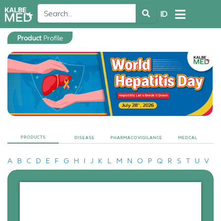
ID
Product
Profile
PRODUCTS
DISEASE
PHARMACOVIGILANCE
MEDCAL
A
B
C
D
E
F
G
H
I
J
K
L
M
N
O
P
Q
R
S
T
U
V