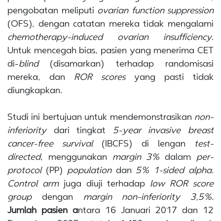
pengobatan meliputi
ovarian function suppression
(OFS), dengan catatan mereka tidak mengalami
chemotherapy-induced ovarian insufficiency
.
Untuk mencegah bias, pasien yang menerima CET
di-
blind
(disamarkan) terhadap randomisasi
mereka, dan
ROR scores
yang pasti tidak
diungkapkan.
Studi ini bertujuan untuk mendemonstrasikan
non-
inferiority
dari tingkat
5-year invasive breast
cancer-free survival
(IBCFS) di lengan
test-
directed
, menggunakan
margin 3%
dalam
per-
protocol
(PP)
population
dan
5% 1-sided alpha.
Control arm
juga diuji terhadap
low ROR score
group
dengan
margin non-inferiority 3,5%.
Jumlah pasien a
ntara 16 Januari 2017 dan 12