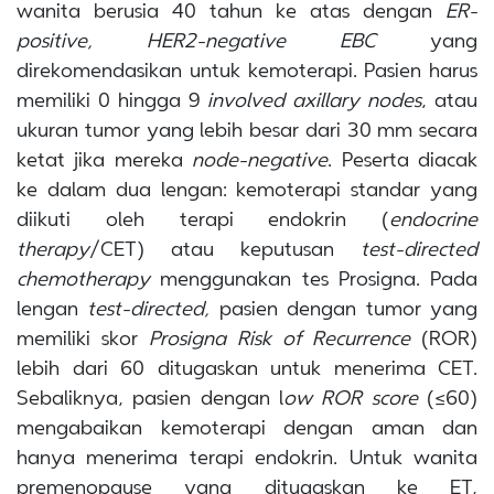
wanita berusia 40 tahun ke atas dengan
ER-
positive, HER2-negative EBC
yang
direkomendasikan untuk kemoterapi. Pasien harus
memiliki 0 hingga 9
involved axillary nodes
, atau
ukuran tumor yang lebih besar dari 30 mm secara
ketat jika mereka
node-negative
. Peserta diacak
ke dalam dua lengan: kemoterapi standar yang
diikuti oleh terapi endokrin (
endocrine
therapy
/CET) atau keputusan
test-directed
chemotherapy
menggunakan tes Prosigna. Pada
lengan
test-directed,
pasien dengan tumor yang
memiliki skor
Prosigna Risk of Recurrence
(ROR)
lebih dari 60 ditugaskan untuk menerima CET.
Sebaliknya, pasien dengan l
ow ROR score
(≤60)
mengabaikan kemoterapi dengan aman dan
hanya menerima terapi endokrin. Untuk wanita
premenopause yang ditugaskan ke ET,