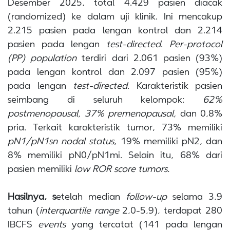
Desember 2025, total 4.429 pasien diacak
(randomized) ke dalam uji klinik. Ini mencakup
2.215 pasien pada lengan kontrol dan 2.214
pasien pada lengan
test-directed
.
Per-protocol
(PP) population
terdiri dari 2.061 pasien (93%)
pada lengan kontrol dan 2.097 pasien (95%)
pada lengan
test-directed
. Karakteristik pasien
seimbang di seluruh kelompok:
62%
postmenopausal, 37% premenopausal,
dan 0,8%
pria. Terkait karakteristik tumor, 73% memiliki
pN1/pN1sn nodal status
, 19% memiliki pN2, dan
8% memiliki pN0/pN1mi. Selain itu, 68% dari
pasien memiliki
low ROR score tumors.
Hasilnya, s
etelah median
follow-up
selama 3,9
tahun (
interquartile range
2,0-5,9), terdapat 280
IBCFS
events
yang tercatat (141 pada lengan