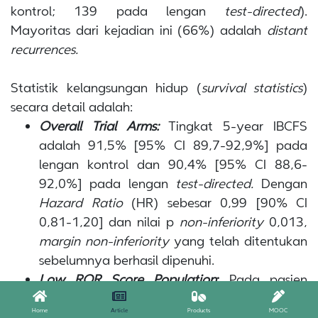
kontrol; 139 pada lengan
test-directed
).
Mayoritas dari kejadian ini (66%) adalah
distant
recurrences.
Statistik kelangsungan hidup (
survival statistics
)
secara detail adalah:
Overall Trial Arms:
Tingkat 5-year IBCFS
adalah 91,5% [95% CI 89,7-92,9%] pada
lengan kontrol dan 90,4% [95% CI 88,6-
92,0%] pada lengan
test-directed.
Dengan
Hazard Ratio
(HR) sebesar 0,99 [90% CI
0,81-1,20] dan nilai p
non-inferiority
0,013,
margin non-inferiority
yang telah ditentukan
sebelumnya berhasil dipenuhi.
Low ROR Score Population
:
Pada pasien
dengan
low ROR scores
, tingkat
5-year
IBCFS
Home
Article
Products
MOOC
adalah 94,9% [95% CI 92,9-96,4%] pada