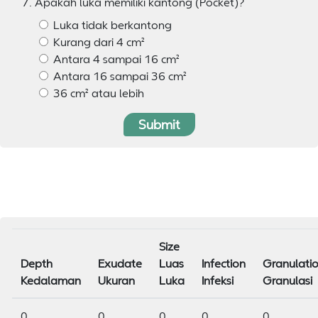
7. Apakah luka memiliki kantong (Pocket)?
Luka tidak berkantong
Kurang dari 4 cm²
Antara 4 sampai 16 cm²
Antara 16 sampai 36 cm²
36 cm² atau lebih
Submit
Size
Depth
Exudate
Luas
Infection
Granulati
Kedalaman
Ukuran
Luka
Infeksi
Granulasi
0
0
0
0
0