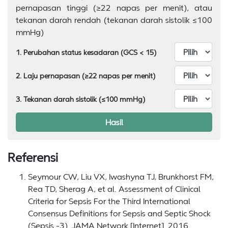
pernapasan tinggi (≥22 napas per menit), atau
tekanan darah rendah (tekanan darah sistolik ≤100
mmHg)
1. Perubahan status kesadaran (GCS < 15)
2. Laju pernapasan (≥22 napas per menit)
3. Tekanan darah sistolik (≤100 mmHg)
Hasil
Referensi
Seymour CW, Liu VX, Iwashyna TJ, Brunkhorst FM,
Rea TD, Sherag A, et al. Assessment of Clinical
Criteria for Sepsis For the Third International
Consensus Definitions for Sepsis and Septic Shock
(Sepsis -3). JAMA Network [Internet]. 2016.