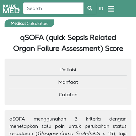
ID
Medical
Calculators
qSOFA (quick Sepsis Related
Organ Failure Assessment) Score
Definisi
Manfaat
Catatan
qSOFA menggunakan 3 kriteria dengan
menetapkan satu poin untuk perubahan status
kesadaran (
Glasgow Coma Scale
/GCS < 15), laju