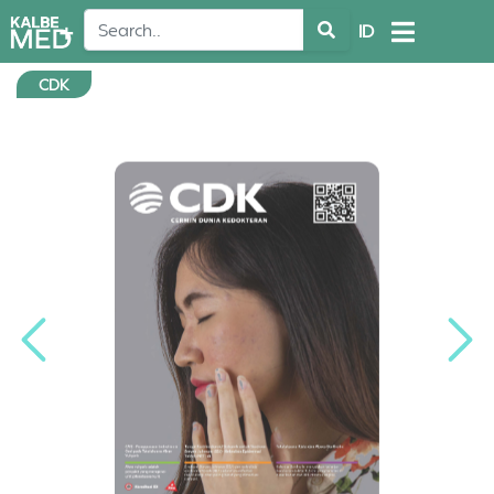
ID
CDK