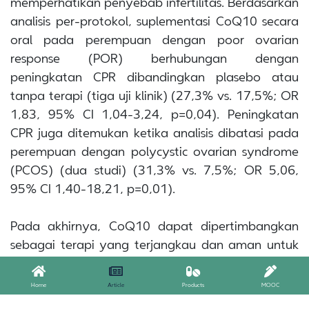
memperhatikan penyebab infertilitas. Berdasarkan
analisis per-protokol, suplementasi CoQ10 secara
oral pada perempuan dengan poor ovarian
response (POR) berhubungan dengan
peningkatan CPR dibandingkan plasebo atau
tanpa terapi (tiga uji klinik) (27,3% vs. 17,5%; OR
1,83, 95% CI 1,04-3,24, p=0,04). Peningkatan
CPR juga ditemukan ketika analisis dibatasi pada
perempuan dengan polycystic ovarian syndrome
(PCOS) (dua studi) (31,3% vs. 7,5%; OR 5,06,
95% CI 1,40-18,21, p=0,01).
Pada akhirnya, CoQ10 dapat dipertimbangkan
sebagai terapi yang terjangkau dan aman untuk
meningkatkan keberhasilan terapi infertilitas pada
perempuan usia reproduktif yang menjalani ART.
Home
Article
Products
MOOC