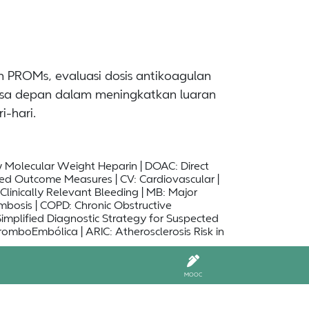
PROMs, evaluasi dosis antikoagulan
masa depan dalam meningkatkan luaran
i-hari.
Molecular Weight Heparin | DOAC: Direct
ed Outcome Measures | CV: Cardiovascular |
Clinically Relevant Bleeding | MB: Major
mbosis | COPD: Chronic Obstructive
mplified Diagnostic Strategy for Suspected
omboEmbólica | ARIC: Atherosclerosis Risk in
MOOC
Share this article