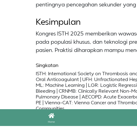
pentingnya pencegahan sekunder yang 
Kesimpulan
Kongres ISTH 2025 memberikan wawasan
pada populasi khusus, dan teknologi p
pasien. Praktisi diharapkan mampu mengi
Singkatan
ISTH: International Society on Thrombosis 
Oral Anticoagulant | UFH: Unfractionated He
ML: Machine Learning | LGR: Logistic Regressi
Bleeding | CRNMB: Clinically Relevant Non-Ma
Pulmonary Disease | AECOPD: Acute Exacerbat
PE | Vienna-CAT: Vienna Cancer and Thrombosi
Communities.
Home