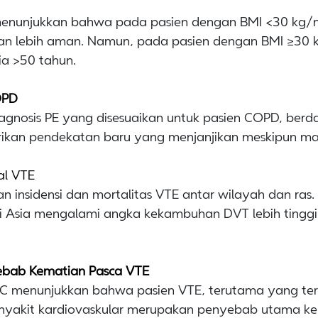
d menunjukkan bahwa pada pasien dengan BMI <30 kg/m
dan lebih aman. Namun, pada pasien dengan BMI ≥30 k
ia >50 tahun.
OPD
agnosis PE yang disesuaikan untuk pasien COPD, berd
an pendekatan baru yang menjanjikan meskipun masi
al VTE
 insidensi dan mortalitas VTE antar wilayah dan ras. 
si Asia mengalami angka kekambuhan DVT lebih tinggi, 
yebab Kematian Pasca VTE
RIC menunjukkan bahwa pasien VTE, terutama yang te
enyakit kardiovaskular merupakan penyebab utama k