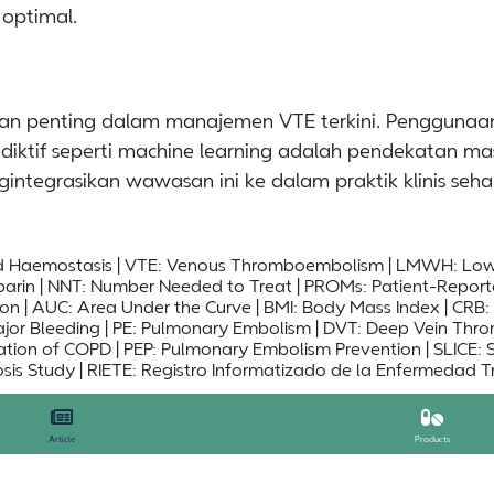
optimal.
 penting dalam manajemen VTE terkini. Penggunaan 
rediktif seperti machine learning adalah pendekatan 
ntegrasikan wawasan ini ke dalam praktik klinis sehar
and Haemostasis | VTE: Venous Thromboembolism | LMWH: Low 
parin | NNT: Number Needed to Treat | PROMs: Patient-Report
on | AUC: Area Under the Curve | BMI: Body Mass Index | CRB: 
jor Bleeding | PE: Pulmonary Embolism | DVT: Deep Vein Thro
ion of COPD | PEP: Pulmonary Embolism Prevention | SLICE: Si
s Study | RIETE: Registro Informatizado de la Enfermedad Tr
Article
Products