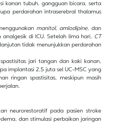
isi kanan tubuh, gangguan bicara, serta
rupa perdarahan intraserebral thalamus
l menggunakan
manitol
,
amlodipine
, dan
n analgesik di ICU. Setelah lima hari,
CT
lanjutan tidak menunjukkan perdarahan
pastisitas jari tangan dan kaki kanan,
rupa implantasi 2,5 juta sel UC-MSC yang
an ringan spastisitas, meskipun masih
erjalan.
n neurorestoratif pada pasien stroke
edema, dan stimulasi perbaikan jaringan