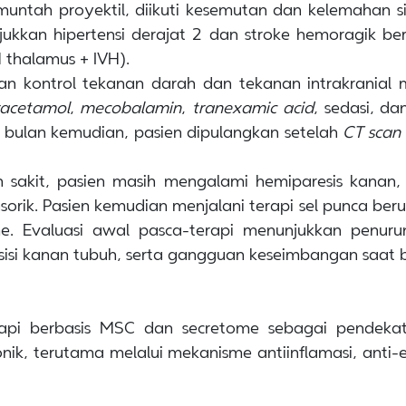
muntah proyektil, diikuti kesemutan dan kelemahan s
jukkan hipertensi derajat 2 dan stroke hemoragik be
H thalamus + IVH).
an kontrol tekanan darah dan tekanan intrakrania
acetamol
,
mecobalamin
,
tranexamic acid
, sedasi, da
 bulan kemudian, pasien dipulangkan setelah
CT scan
 sakit, pasien masih mengalami hemiparesis kanan, s
ensorik. Pasien kemudian menjalani terapi sel punca be
. Evaluasi awal pasca-terapi menunjukkan penurun
sisi kanan tubuh, serta gangguan keseimbangan saat b
api berbasis MSC dan secretome sebagai pendekata
onik, terutama melalui mekanisme antiinflamasi, anti-