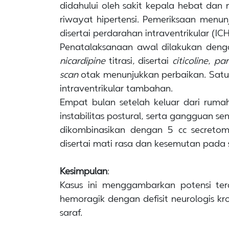
didahului oleh sakit kepala hebat dan 
riwayat hipertensi. Pemeriksaan menun
disertai perdarahan intraventrikular (IC
Penatalaksanaan awal dilakukan deng
nicardipine
titrasi, disertai
citicoline
,
par
scan
otak menunjukkan perbaikan. Satu
intraventrikular tambahan.
Empat bulan setelah keluar dari rumah
instabilitas postural, serta gangguan s
dikombinasikan dengan 5 cc secretome
disertai mati rasa dan kesemutan pada 
Kesimpulan
:
Kasus ini menggambarkan potensi ter
hemoragik dengan defisit neurologis kr
saraf.