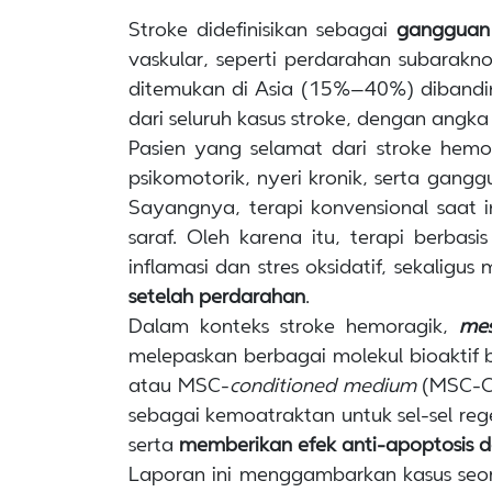
Stroke didefinisikan sebagai
gangguan 
vaskular, seperti perdarahan subaraknoi
ditemukan di Asia (15%–40%) dibandi
dari seluruh kasus stroke, dengan angka
Pasien yang selamat dari stroke hem
psikomotorik, nyeri kronik, serta ganggu
Sayangnya, terapi konvensional saat 
saraf. Oleh karena itu, terapi berb
inflamasi dan stres oksidatif, sekaligu
setelah perdarahan
.
Dalam konteks stroke hemoragik,
mes
melepaskan berbagai molekul bioaktif be
atau MSC-
conditioned medium
(MSC-CM
sebagai kemoatraktan untuk sel-sel rege
serta
memberikan
efek anti-apoptosis 
Laporan ini menggambarkan kasus seo