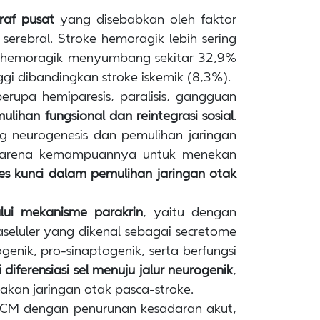
raf pusat
yang disebabkan oleh faktor
 serebral. Stroke hemoragik lebih sering
e hemoragik menyumbang sekitar 32,9%
ggi dibandingkan stroke iskemik (8,3%).
erupa hemiparesis, paralisis, gangguan
ihan fungsional dan reintegrasi sosial
.
g neurogenesis dan pemulihan jaringan
an karena kemampuannya untuk menekan
es kunci dalam pemulihan jaringan otak
ui mekanisme parakrin
, yaitu dengan
raseluler yang dikenal sebagai secretome
enik, pro-sinaptogenik, serta berfungsi
 diferensiasi sel menuju jalur neurogenik
,
kan jaringan otak pasca-stroke.
SCM dengan penurunan kesadaran akut,