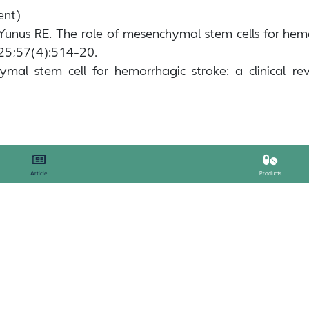
ent)
 Yunus RE. The role of mesenchymal stem cells for h
025;57(4):514-20.
ymal stem cell for hemorrhagic stroke: a clinical r
Article
Products