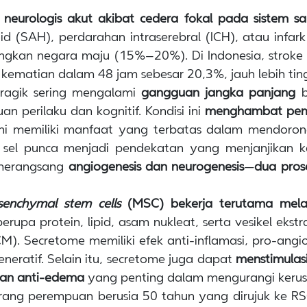
neurologis akut akibat cedera fokal pada sistem sa
d (SAH), perdarahan intraserebral (ICH), atau infark
ngkan negara maju (15%–20%). Di Indonesia, strok
 kematian dalam 48 jam sebesar 20,3%, jauh lebih tin
oragik sering mengalami
gangguan jangka panjang
b
an perilaku dan kognitif. Kondisi ini
menghambat pemul
ini memiliki manfaat yang terbatas dalam mendoron
asis sel punca menjadi pendekatan yang menjanjik
s merangsang
angiogenesis dan neurogenesis
—
dua pros
enchymal stem cells
(MSC) bekerja terutama melal
rupa protein, lipid, asam nukleat, serta vesikel ekst
). Secretome memiliki efek anti-inflamasi, pro-angiog
neratif. Selain itu, secretome juga dapat
menstimulasi
dan anti-edema
yang penting dalam mengurangi kerusa
rang perempuan berusia 50 tahun yang dirujuk ke R