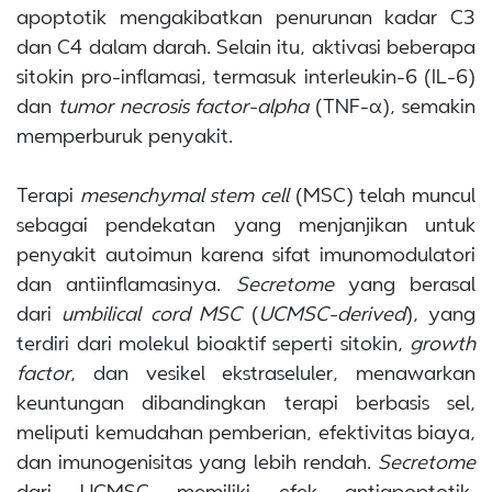
apoptotik mengakibatkan penurunan kadar C3
dan C4 dalam darah. Selain itu, aktivasi beberapa
sitokin pro-inflamasi, termasuk interleukin-6 (IL-6)
dan
tumor necrosis factor-alpha
(TNF-α), semakin
memperburuk penyakit.
Terapi
mesenchymal stem cell
(MSC) telah muncul
sebagai pendekatan yang menjanjikan untuk
penyakit autoimun karena sifat imunomodulatori
dan antiinflamasinya.
Secretome
yang berasal
dari
umbilical cord MSC
(
UCMSC-derived
), yang
terdiri dari molekul bioaktif seperti sitokin,
growth
factor
, dan vesikel ekstraseluler, menawarkan
keuntungan dibandingkan terapi berbasis sel,
meliputi kemudahan pemberian, efektivitas biaya,
dan imunogenisitas yang lebih rendah.
Secretome
dari UCMSC memiliki efek antiapoptotik,