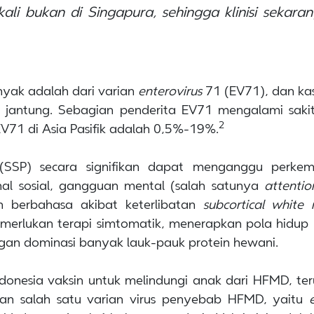
i bukan di Singapura, sehingga klinisi sekara
anyak adalah dari varian
enterovirus
71 (EV71), dan ka
 jantung. Sebagian penderita EV71 mengalami saki
2
EV71 di Asia Pasifik adalah 0,5%-19%.
t (SSP) secara signifikan dapat menganggu perke
nal sosial, gangguan mental (salah satunya
attentio
n berbahasa akibat keterlibatan
subcortical white
rlukan terapi simtomatik, menerapkan pola hidup 
gan dominasi banyak lauk-pauk protein hewani.
ndonesia vaksin untuk melindungi anak dari HFMD, ter
an salah satu varian virus penyebab HFMD, yaitu