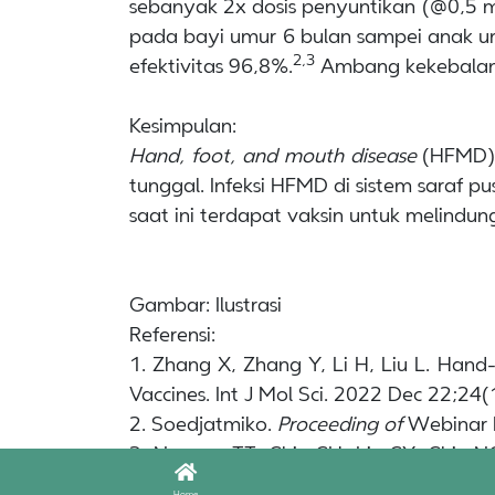
sebanyak 2x dosis penyuntikan (@0,5 mL
pada bayi umur 6 bulan sampei anak umu
2,3
efektivitas 96,8%.
Ambang kekebalan 
Kesimpulan:
Hand, foot, and mouth disease
(HFMD)
tunggal. Infeksi HFMD di sistem saraf 
saat ini terdapat vaksin untuk melindun
Gambar: Ilustrasi
Referensi:
1. Zhang X, Zhang Y, Li H, Liu L. Han
Vaccines. Int J Mol Sci. 2022 Dec 22;
2. Soedjatmiko.
Proceeding of
Webinar L
3. Nguyen TT, Chiu CH, Lin CY, Chiu 
TTT, Shih SR, Huang CG, Weng YJ, Hs
Home