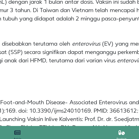
) dengan jarak 1 bulan antar dosis. Vaksin ini sudah 
r 3 tahun. Di Taiwan dan Vietnam telah mencapai has
tubuh yang didapat adalah 2 minggu pasca-penyunti
 disebabkan terutama oleh
enterovirus
(EV) yang mer
pusat (SSP) secara signifikan dapat menganggu perke
gi anak dari HFMD, terutama dari varian virus
enterovi
d-Foot-and-Mouth Disease- Associated Enterovirus a
24(1):169. doi: 10.3390/ijms24010169. PMID: 3661361
aunching Vaksin Inlive Kalventis: Prof. Dr. dr. Soedja
NC, Chen PY, Le TTV, Le DN, Duong AH, Nguyen VL,
ieh EF, Chang S, Chen C, Tai IC, Huang LM. Effica
Article
Products