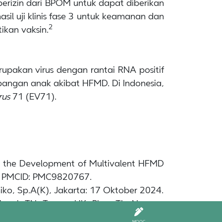
berizin dari BPOM untuk dapat diberikan
il uji klinis fase 3 untuk keamanan dan
2
kan vaksin.
upakan virus dengan rantai RNA positif
mbangan anak akibat HFMD. Di Indonesia,
rus
71 (EV71).
nd the Development of Multivalent HFMD
2; PMCID: PMC9820767.
tmiko, Sp.A(K), Jakarta: 17 Oktober 2024.
 Huynh TN, Truong HK, Phan TL, Nguyen
cy, safety, and immunogenicity of an
MOOC