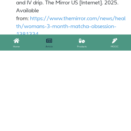
and IV drip. The Mirror US [Internet]. 2025.
Available
from:
https://www.themirror.com/news/heal
th/womans-3-month-matcha-obsession-
1381334
.
Kochman J, Jakubczyk K, Antoniewicz J, Mruk
Home
Article
Products
MOOC
H, Janda K. Health benefits and chemical
composition of matcha green tea: a review.
Molecules. 2020;26(1):85. doi:
10.3390/molecules26010085.
Phan R. 5 ways matcha could impact your
health if you overdo it. Verywell health
[Internet]. 2025. Available from:
https://www.verywellhealth.com/matcha-
side-effects-11732964
.
Pagan C. Can drinking too much matcha lead
to iron deficiency? Verywell health [Internet].