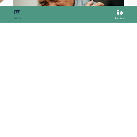
Ma
Penggunaan Injeksi Hyaluronic Acid
(C
Article
Products
Intraartikular (IAHA) untuk Osteoartritis Bahu
Mu
dr. Lyon Clement | 05 Feb 2026
dr.
yajoint
Hyajoint Plus
RANDED
BRANDED
ajoint, berisi sodium
Hyajoint Plus, berisi sodium