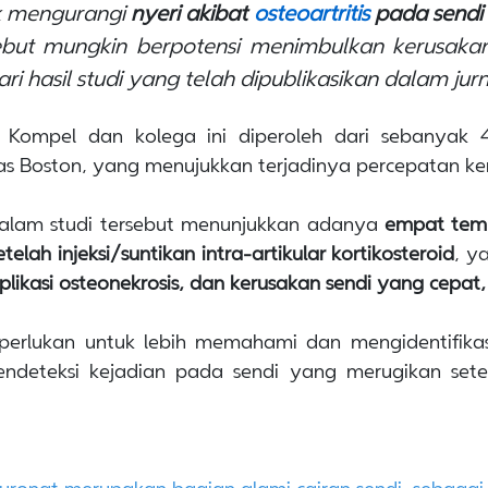
k mengurangi
nyeri akibat
osteoartritis
pada sendi 
but mungkin berpotensi menimbulkan kerusakan
ari hasil studi yang telah dipublikasikan dalam j
J Kompel dan kolega ini diperoleh dari sebanya
tas Boston, yang menujukkan terjadinya percepatan ke
d dalam studi tersebut menunjukkan adanya
empat temu
telah injeksi/suntikan intra-artikular kortikosteroid
, y
omplikasi osteonekrosis, dan kerusakan sendi yang cepa
erlukan untuk lebih memahami dan mengidentifikasi 
endeteksi kejadian pada sendi yang merugikan set