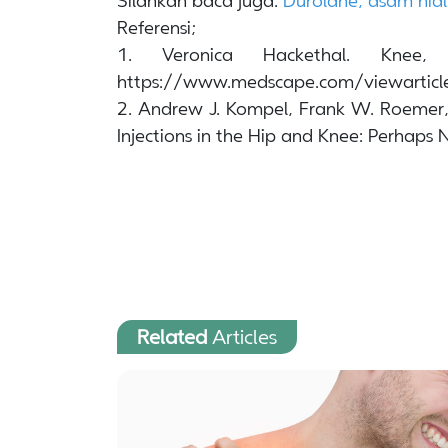
Silahkan baca juga:
Durolane, asam hial
Referensi;
1. Veronica Hackethal. Knee
https://www.medscape.com/viewartic
2. Andrew J. Kompel, Frank W. Roemer, A
Injections in the Hip and Knee: Perhap
Related
Articles