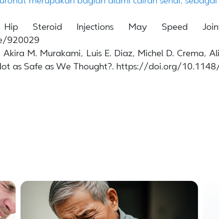
uronat merupakan bagian alami cairan sendi, sebagai 
, Hip Steroid Injections May Speed Jo
le/920029
kira M. Murakami, Luis E. Diaz, Michel D. Crema, Ali 
s Not as Safe as We Thought?. https://doi.org/10.11