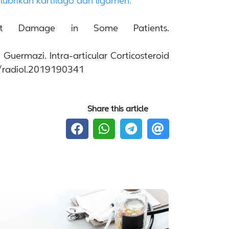
lubrikan kartilago dan ligamen.
int Damage in Some Patients.
Guermazi. Intra-articular Corticosteroid
48/radiol.2019190341
Share this article